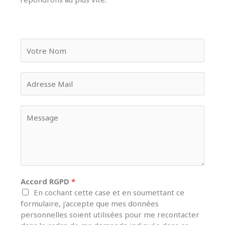
N
a
m
e
E
*
m
a
i
M
l
e
*
s
s
a
g
e
Accord RGPD
*
*
En cochant cette case et en soumettant ce
formulaire, j'accepte que mes données
personnelles soient utilisées pour me recontacter